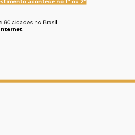
estimento acontece no 1º ou 2º
 80 cidades no Brasil
internet
.