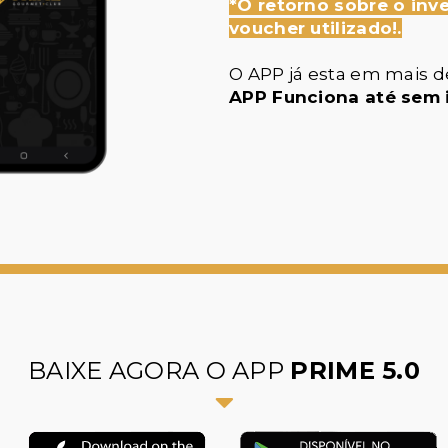
*O retorno sobre o inv
voucher utilizado!.
O APP já esta em mais de
APP Funciona até sem 
BAIXE AGORA O APP
PRIME 5.0